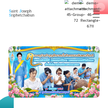
SJS
ST. Joseph Sriphetchabun School