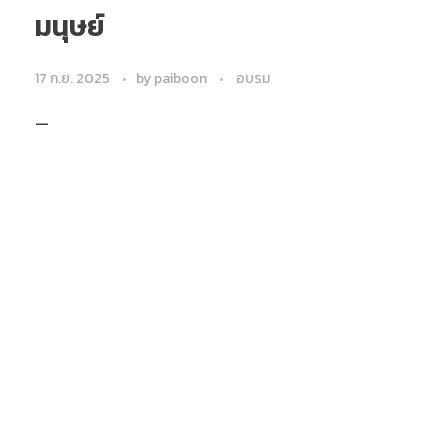
มนุษย์
17 ก.ย. 2025
by
paiboon
อบรม
—