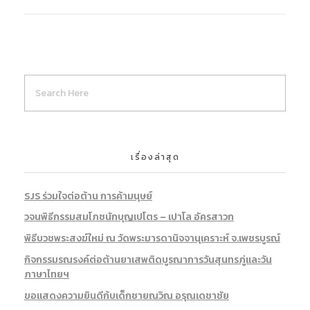
เรื่องล่าสุด
SJS ร่วมใจต่อต้าน การค้ามนุษย์
วจนพิธีกรรมสมโภชนักบุญเปโตร – เปาโล อัครสาวก
พิธีบวชพระสงฆ์ใหม่ ณ วัดพระมารดานิจจานุเคราะห์ จ.เพชรบูรณ์
กิจกรรมรณรงค์ต่อต้านยาเสพติดบูรณาการวันสุนทรภู่และวัน
ภาษาไทยฯ
ขอแสดงความยินดีก้บเด็กชายณวิณ อรุณเดชาชัย