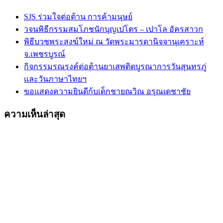
SJS ร่วมใจต่อต้าน การค้ามนุษย์
วจนพิธีกรรมสมโภชนักบุญเปโตร – เปาโล อัครสาวก
พิธีบวชพระสงฆ์ใหม่ ณ วัดพระมารดานิจจานุเคราะห์
จ.เพชรบูรณ์
กิจกรรมรณรงค์ต่อต้านยาเสพติดบูรณาการวันสุนทรภู่
และวันภาษาไทยฯ
ขอแสดงความยินดีก้บเด็กชายณวิณ อรุณเดชาชัย
ความเห็นล่าสุด