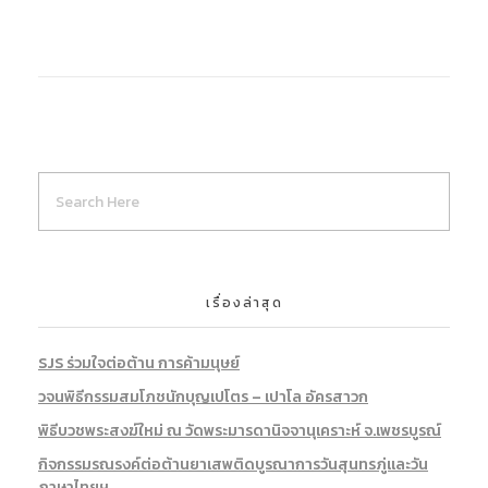
เรื่องล่าสุด
SJS ร่วมใจต่อต้าน การค้ามนุษย์
วจนพิธีกรรมสมโภชนักบุญเปโตร – เปาโล อัครสาวก
พิธีบวชพระสงฆ์ใหม่ ณ วัดพระมารดานิจจานุเคราะห์ จ.เพชรบูรณ์
กิจกรรมรณรงค์ต่อต้านยาเสพติดบูรณาการวันสุนทรภู่และวัน
ภาษาไทยฯ