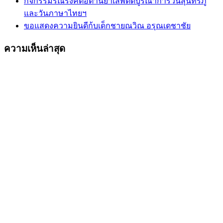
กิจกรรมรณรงค์ต่อต้านยาเสพติดบูรณาการวันสุนทรภู่
และวันภาษาไทยฯ
ขอแสดงความยินดีก้บเด็กชายณวิณ อรุณเดชาชัย
ความเห็นล่าสุด