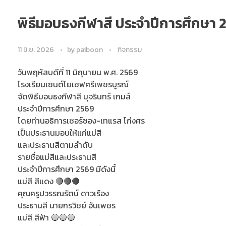
พิธีมอบธงกีฬาสี ประจำปีการศึกษา 
11 มิ.ย. 2026
by
paiboon
กิจกรรม
วันพฤหัสบดีที่ 11 มิถุนายน พ.ศ. 2569
โรงเรียนเซนต์โยเซฟศรีเพชรบูรณ์
จัดพิธีมอบธงกีฬาสี มุจรินทร์ เกมส์
ประจำปีการศึกษา 2569
โดยท่านอธิการเซอร์ชอง-เทแรส โก่งศร
เป็นประธานมอบให้แก่แม่สี
และประธานสีตามลำดับ
รายชื่อแม่สีและประธานสี
ประจำปีการศึกษา 2569 มีดังนี้
แม่สี สีแดง 🔴🔴🔴
คุณครูปวรรณรัตน์ ดาวเรือง
ประธานสี นายกรวิชย์ อันเพชร
แม่สี สีฟ้า 🔵🔵🔵