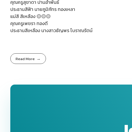
คุณครูสุชาดา ปานอำพันธ์
ประธานสีฟ้า นายภูมิภัทร ทองเหลา
แม่สี สีเหลือง 🟡🟡🟡
คุณครูเพชรา ทองดี
ประธานสีเหลือง นางสาวธัญพร โบราณรัตน์
Read More
J