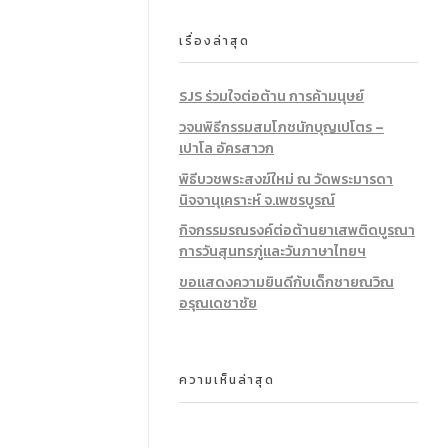
เรื่องล่าสุด
SJS ร่วมใจต่อต้าน การค้ามนุษย์
วจนพิธีกรรมสมโภชนักบุญเปโตร –
เปาโล อัครสาวก
พิธีบวชพระสงฆ์ใหม่ ณ วัดพระมารดา
นิจจานุเคราะห์ จ.เพชรบูรณ์
กิจกรรมรณรงค์ต่อต้านยาเสพติดบูรณา
การวันสุนทรภู่และวันภาษาไทยฯ
ขอแสดงความยินดีก้บเด็กชายณวิณ
อรุณเดชาชัย
ความเห็นล่าสุด