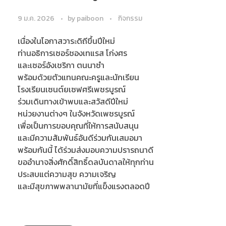
9 ม.ค. 2026
by
paiboon
กิจกรรม
เนื่องในโอกาสวาระดิถีขึ้นปีใหม่
ท่านอธิการเซอร์ชองเทแรส โก่งศร
และเซอร์อังเชริกา ตนนาซำ
พร้อมด้วยตัวแทนคณะครูและนักเรียน
โรงเรียนเซนต์ยเซฟศรีเพชรบูรณ์
ร่วมเดินทางเข้าพบและสวัสดีปีใหม่
หน่วยงานต่างๆ ในจังหวัดเพชรบูรณ์
เพื่อเป็นการขอบคุณที่ให้การสนับสนุน
และมีความสัมพันธ์อันดีร่วมกันเสมอมา
พร้อมกันนี้ ได้ร่วมส่งมอบความปรารถนาดี
ขออำนาจสิ่งศักดิ์สิทธิ์ดลบันดาลให้ทุกท่าน
ประสบแต่ความสุข ความเจริญ
และมีสุขภาพพลานามัยที่แข็งแรงตลอดปี