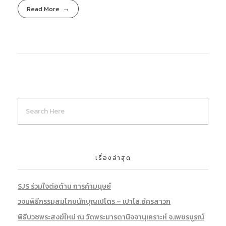
Read More
เรื่องล่าสุด
SJS ร่วมใจต่อต้าน การค้ามนุษย์
วจนพิธีกรรมสมโภชนักบุญเปโตร – เปาโล อัครสาวก
พิธีบวชพระสงฆ์ใหม่ ณ วัดพระมารดานิจจานุเคราะห์ จ.เพชรบูรณ์