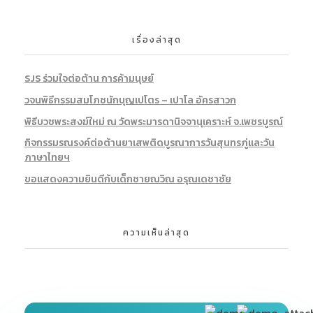
เรื่องล่าสุด
SJS ร่วมใจต่อต้าน การค้ามนุษย์
วจนพิธีกรรมสมโภชนักบุญเปโตร – เปาโล อัครสาวก
พิธีบวชพระสงฆ์ใหม่ ณ วัดพระมารดานิจจานุเคราะห์ จ.เพชรบูรณ์
กิจกรรมรณรงค์ต่อต้านยาเสพติดบูรณาการวันสุนทรภู่และวัน
ภาษาไทยฯ
ขอแสดงความยินดีก้บเด็กชายณวิณ อรุณเดชาชัย
ความเห็นล่าสุด