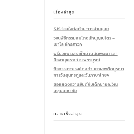
เรื่องล่าสุด
SJS ร่วมใจต่อต้าน การค้ามนุษย์
วจนพิธีกรรมสมโภชนักบุญเปโตร –
เปาโล อัครสาวก
พิธีบวชพระสงฆ์ใหม่ ณ วัดพระมารดา
นิจจานุเคราะห์ จ.เพชรบูรณ์
กิจกรรมรณรงค์ต่อต้านยาเสพติดบูรณา
การวันสุนทรภู่และวันภาษาไทยฯ
ขอแสดงความยินดีก้บเด็กชายณวิณ
อรุณเดชาชัย
ความเห็นล่าสุด