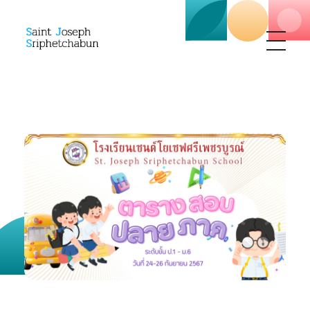
SJS
ST. Joseph Sriphetchabun School