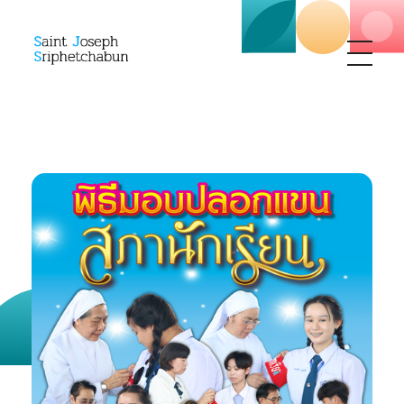
SJS
ST. Joseph Sriphetchabun School