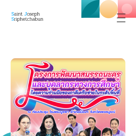
SJS
ST. Joseph Sriphetchabun School