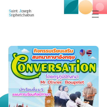
SJS
ST. Joseph Sriphetchabun School