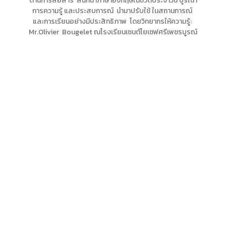
ด้านการสื่อสาร สนทนาภาษาอังกฤษในชีวิตประจำวัน บูรณา
การความรู้ และประสบการณ์ นำมาปรับใช้ ในสถานการณ์
และการเรียนอย่างมีประสิทธิภาพ โดยวิทยากรให้ความรู้:
Mr.Olivier Bougelet ณโรงเรียนเซนต์โยเซฟศรีเพชรบูรณ์