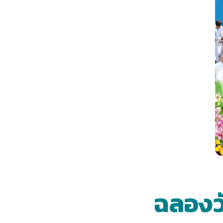
ฉลองวั