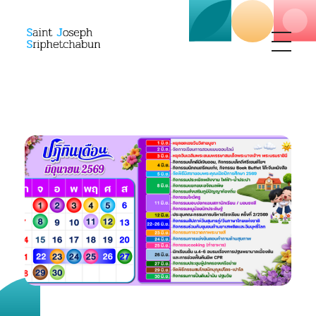
SJS
ST. Joseph Sriphetchabun School