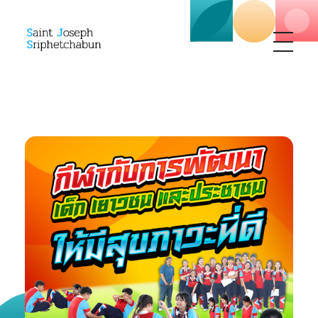
SJS
ST. Joseph Sriphetchabun School