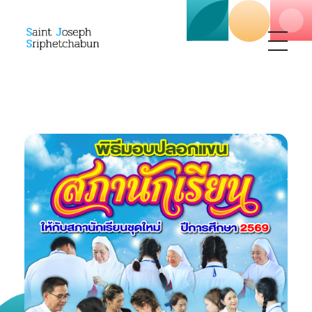
SJS
ST. Joseph Sriphetchabun School