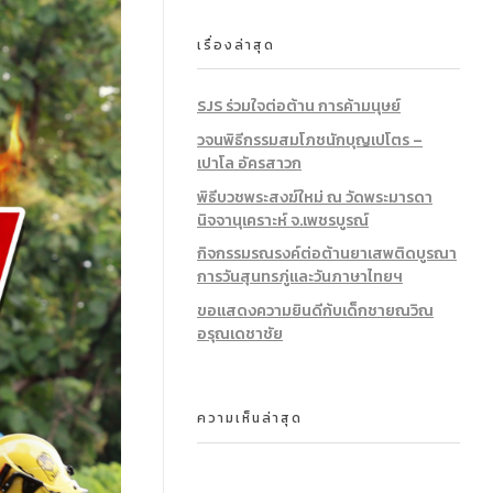
เรื่องล่าสุด
SJS ร่วมใจต่อต้าน การค้ามนุษย์
วจนพิธีกรรมสมโภชนักบุญเปโตร –
เปาโล อัครสาวก
พิธีบวชพระสงฆ์ใหม่ ณ วัดพระมารดา
นิจจานุเคราะห์ จ.เพชรบูรณ์
กิจกรรมรณรงค์ต่อต้านยาเสพติดบูรณา
การวันสุนทรภู่และวันภาษาไทยฯ
ขอแสดงความยินดีก้บเด็กชายณวิณ
อรุณเดชาชัย
ความเห็นล่าสุด