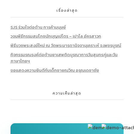
เรื่องล่าสุด
SJS ร่วมใจต่อต้าน การค้ามนุษย์
วจนพิธีกรรมสมโภชนักบุญเปโตร – เปาโล อัครสาวก
พิธีบวชพระสงฆ์ใหม่ ณ วัดพระมารดานิจจานุเคราะห์ จ.เพชรบูรณ์
กิจกรรมรณรงค์ต่อต้านยาเสพติดบูรณาการวันสุนทรภู่และวัน
ภาษาไทยฯ
ขอแสดงความยินดีก้บเด็กชายณวิณ อรุณเดชาชัย
ความเห็นล่าสุด