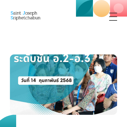
SJS
ST. Joseph Sriphetchabun School